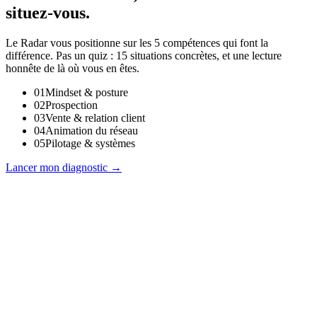
situez-vous.
Le Radar vous positionne sur les 5 compétences qui font la
différence. Pas un quiz : 15 situations concrètes, et une lecture
honnête de là où vous en êtes.
0
1
Mindset & posture
0
2
Prospection
0
3
Vente & relation client
0
4
Animation du réseau
0
5
Pilotage & systèmes
Lancer mon diagnostic
→