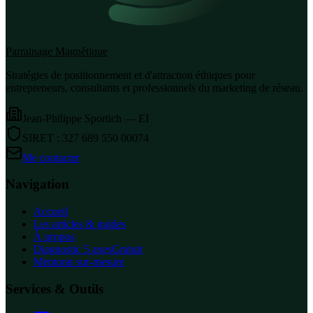
Parrainage Magnétique
Stratégies de positionnement et d'attraction éthiques pour
entrepreneurs, consultants et professionnels du marketing de réseau.
Jean-Philippe Sportich — EI
SIRET : 327 689 550 00074
Me contacter
Navigation
Accueil
Les articles & guides
À propos
Diagnostic 5 axes
Gratuit
Mentorat sur-mesure
Services & Outils