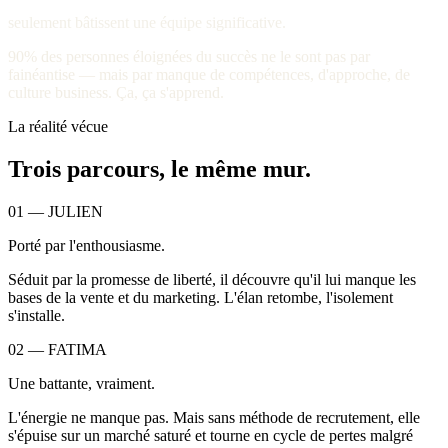
seulement bâtissent une équipe significative.
90% des personnes éloignées du succès ne le sont pas par
fainéantise — mais par
manque de compétences
, d'approche, de
culture business. Ça, ça s'apprend.
La réalité vécue
Trois parcours, le même mur.
01
—
JULIEN
Porté par l'enthousiasme.
Séduit par la promesse de liberté, il découvre qu'il lui manque les
bases de la vente et du marketing. L'élan retombe, l'isolement
s'installe.
02
—
FATIMA
Une battante, vraiment.
L'énergie ne manque pas. Mais sans méthode de recrutement, elle
s'épuise sur un marché saturé et tourne en cycle de pertes malgré