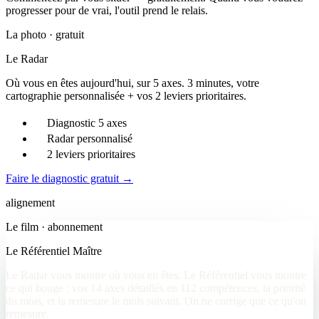
progresser pour de vrai, l'outil prend le relais.
La photo · gratuit
Le Radar
Où vous en êtes aujourd'hui, sur 5 axes. 3 minutes, votre
cartographie personnalisée + vos 2 leviers prioritaires.
Diagnostic 5 axes
Radar personnalisé
2 leviers prioritaires
Faire le diagnostic gratuit
→
alignement
Le film · abonnement
Le Référentiel Maître
Le Radar vous montre où vous en êtes. Le Référentiel vous montre
ce qui bouge : vos 14 axes détaillés en 112 compétences, la priorité
du mois, et la remesure le mois suivant. On ne corrige que ce qu'on
remesure.