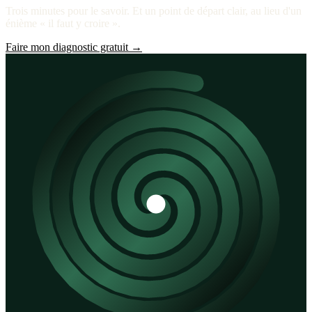
Trois minutes pour le savoir. Et un point de départ clair, au lieu d'un
énième « il faut y croire ».
Faire mon diagnostic gratuit
→