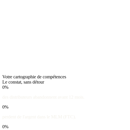
Votre cartographie de compétences
Le constat, sans détour
0
%
des distributeurs abandonnent avant 12 mois.
0
%
perdent de l'argent dans le MLM
(FTC)
.
0
%